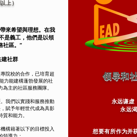
学以上）
界帶來希望與理想。在我
不是義工，他們是以領
務社區。”
共建社群
及大專院校的合作，已培育超
领导和
導能力能建構蓬勃發展的社
力為主的社區服務團隊。
永远谦虚
履歷。我們以實踐和服務推動
長，賦予年輕世代成為具影
永远
特質和能力。
本機構籍著以下的目標投入
想要有所作为并
的領導力：