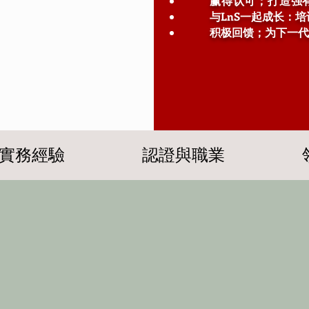
赢得认可；打造强
与LnS一起成长：
积极回馈；为下一代
實務經驗
認證與職業