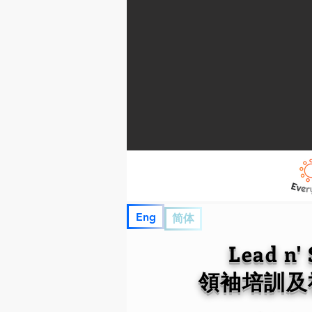
Eng
简体
Lead n'
領袖培訓及