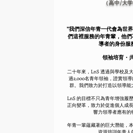
（高中/大
"我們深信年青一代會為世
們這裡服務的年青輩，他們
導者的身份服
領袖培育・
二十年來，LnS 透過與學校
過2,000名青年領袖，證實領
群。我們致力於打造以領導能
LnS 的目標不只為青年增強
正向變革，致力於促進個人成
響力領導者應有的
年青一輩蘊藏著的巨大潛能，
資源培訓年青人